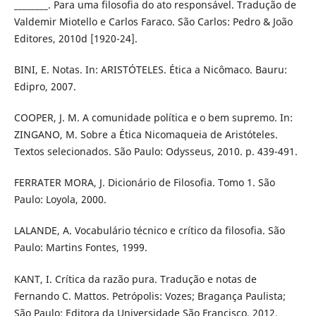
________. Para uma filosofia do ato responsável. Tradução de
Valdemir Miotello e Carlos Faraco. São Carlos: Pedro & João
Editores, 2010d [1920-24].
BINI, E. Notas. In: ARISTÓTELES. Ética a Nicômaco. Bauru:
Edipro, 2007.
COOPER, J. M. A comunidade política e o bem supremo. In:
ZINGANO, M. Sobre a Ética Nicomaqueia de Aristóteles.
Textos selecionados. São Paulo: Odysseus, 2010. p. 439-491.
FERRATER MORA, J. Dicionário de Filosofia. Tomo 1. São
Paulo: Loyola, 2000.
LALANDE, A. Vocabulário técnico e crítico da filosofia. São
Paulo: Martins Fontes, 1999.
KANT, I. Crítica da razão pura. Tradução e notas de
Fernando C. Mattos. Petrópolis: Vozes; Bragança Paulista;
São Paulo: Editora da Universidade São Francisco, 2012.