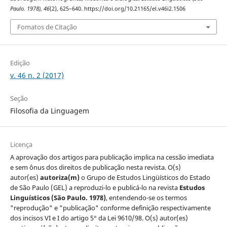
Paulo. 1978)
,
46
(2), 625–640. https://doi.org/10.21165/el.v46i2.1506
Fomatos de Citação
Edição
v. 46 n. 2 (2017)
Seção
Filosofia da Linguagem
Licença
A aprovação dos artigos para publicação implica na cessão imediata
e sem ônus dos direitos de publicação nesta revista. O(s)
autor(es)
autoriza(m)
o Grupo de Estudos Lingüísticos do Estado
de São Paulo (GEL) a reproduzi-lo e publicá-lo na revista
Estudos
Linguísticos
(São Paulo. 1978)
, entendendo-se os termos
"reprodução" e "publicação" conforme definição respectivamente
dos incisos VI e I do artigo 5° da Lei 9610/98. O(s) autor(es)