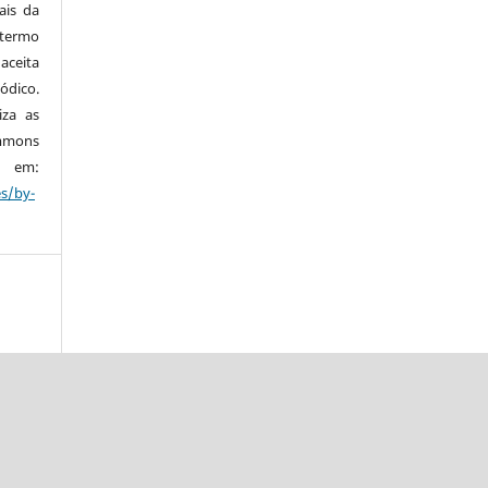
ais da
 termo
aceita
ódico.
iza as
mmons
em:
es/by-