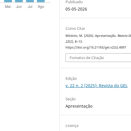
Publicado
05-05-2026
Como Citar
Módolo, M. (2026). Apresentação.
Revista D
22
(2), 8–13.
https://doi.org/10.21165/gel.v22i2.4097
Fomatos de Citação
Edição
v. 22 n. 2 (2025): Revista do GEL
Seção
Apresentação
Licença