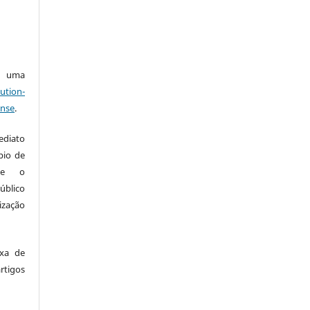
ob uma
ution-
ense
.
ediato
pio de
nte o
blico
zação
xa de
rtigos