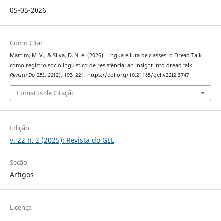
05-05-2026
Como Citar
Martim, M. V., & Silva, D. N. e. (2026). Língua e luta de classes: o Dread Talk
como registro sociolinguístico de resistência: an insight into dread talk.
Revista Do GEL
,
22
(2), 193–221. https://doi.org/10.21165/gel.v22i2.3747
Fomatos de Citação
Edição
v. 22 n. 2 (2025): Revista do GEL
Seção
Artigos
Licença